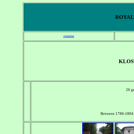
ROYALT
countries
KLOS
26 gr
Between 1786-1804 a