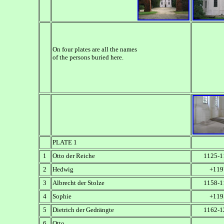
On four plates are all the names
of the persons buried here.
PLATE 1
1
Otto der Reiche
1125-1
2
Hedwig
+119
3
Albrecht der Stolze
1158-1
4
Sophie
+119
5
Dietrich der Gedr
ängte
1162-1
6
Otto