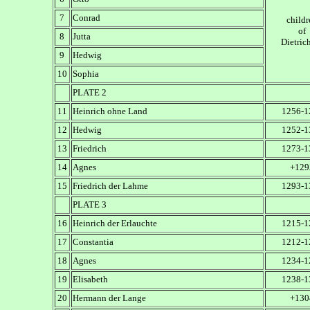
7
Conrad
childr
of
8
Jutta
Dietrich
9
Hedwig
10
Sophia
PLATE 2
11
Heinrich ohne Land
1256-1
12
Hedwig
1252-1
13
Friedrich
1273-1
14
Agnes
+129
15
Friedrich der Lahme
1293-1
PLATE 3
16
Heinrich der Erlauchte
1215-1
17
Constantia
1212-1
18
Agnes
1234-1
19
Elisabeth
1238-1
20
Hermann der Lange
+130