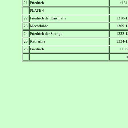
21
Friedrich
+131
PLATE 4
22
Friedrich der Ernsthafte
1310-1
23
Mechthilde
1309-1
24
Friedrich der Strenge
1332-1
25
Katharina
1334-1
26
Friedrich
+135
2