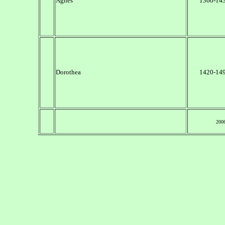
Agnes
1360-14
Dorothea
1420-14
200