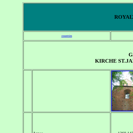
ROYALT
countries
G
KIRCHE ST.JA