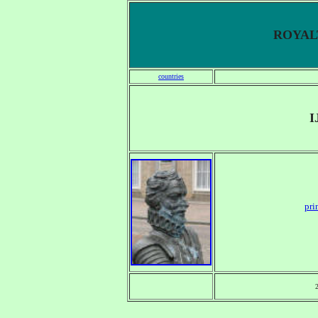
ROYALT
countries
I
pri