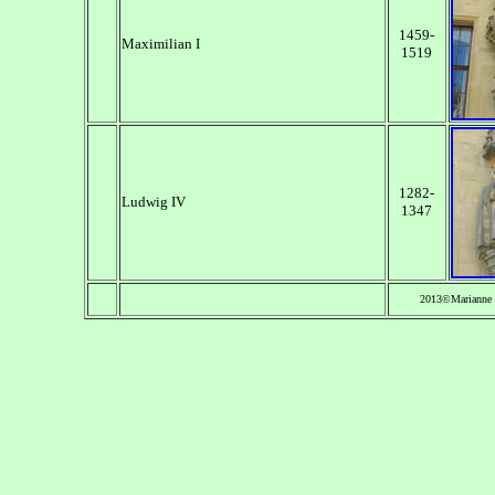
1459-
Maximilian I
1519
1282-
Ludwig IV
1347
2013©Marianne