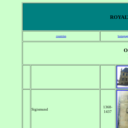
ROYALT
countries
homepag
O
1368-
Sigismund
1437