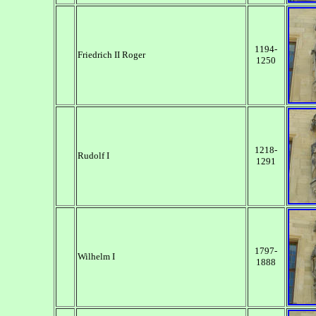
1194-
Friedrich II Roger
1250
1218-
Rudolf I
1291
1797-
Wilhelm I
1888