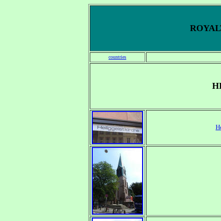
ROYALT
countries
H
H