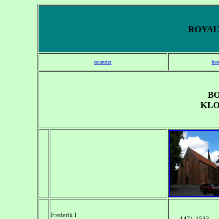
ROYALT
countries
hom
B
KLO
Frederik I
1471-1533