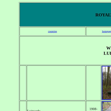
ROYALT
countries
homepag
W
LU
1908-
Luitgarde