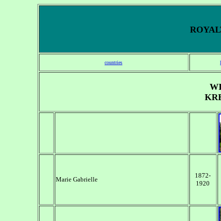
ROYALT
countries
W
KR
1872-
Marie Gabrielle
1920