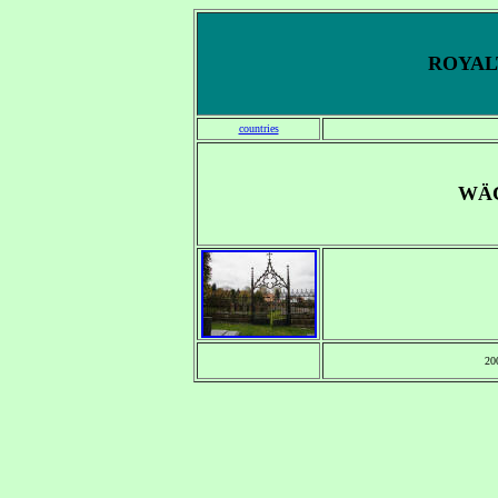
ROYALT
countries
WÄ
20