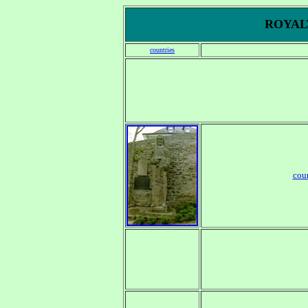
ROYALT
countries
cou