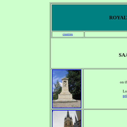
ROYALT
countries
SA
on t
Lo
pr