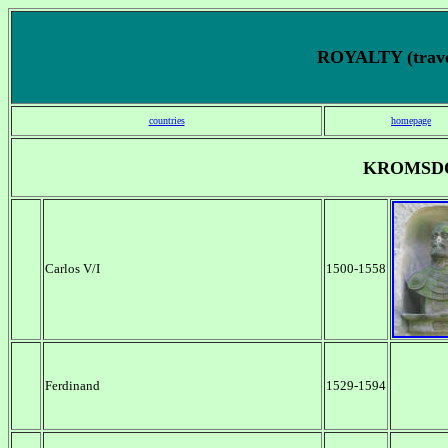
ROYALTY (trav
countries
homepage
KROMSD
Carlos V/I
1500-1558
Ferdinand
1529-1594