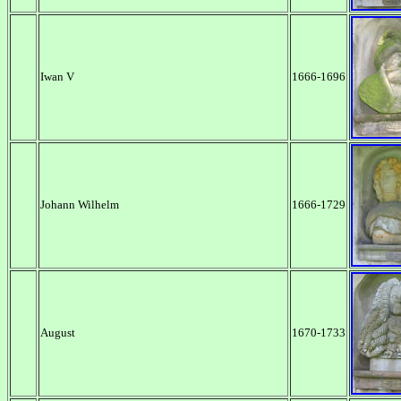
Iwan V
1666-1696
Johann Wilhelm
1666-1729
August
1670-1733