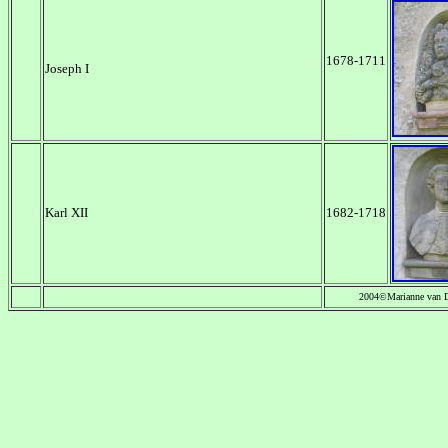
1678-1711
Joseph I
Karl XII
1682-1718
2004©Marianne van