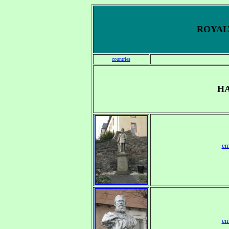
ROYALT
countries
H
em
em