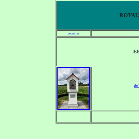
ROYALT
countries
E
du