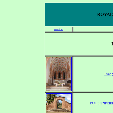
ROYALT
countries
Evang
FAMILIENFRI