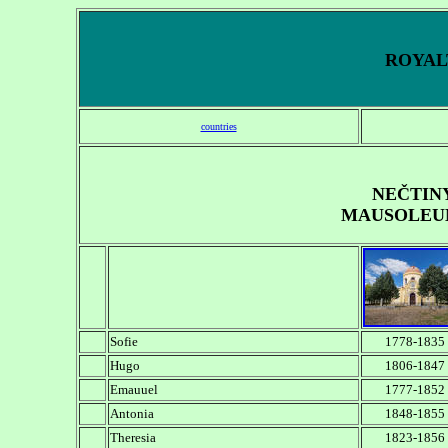
ROYALT
countries
NEČTINY
MAUSOLEUM 
Sofie
1778-1835
Hugo
1806-1847
Emauuel
1777-1852
Antonia
1848-1855
Theresia
1823-1856