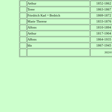
Arthur
1852-1862
Teree
1863-1867
Friedrich Karl = Bedrich
1869-1872
Marie Therese
1833-1876
Alfons
1810-1894
Arthur
1817-1904
Affons
1864-1935
Ida
1867-1945
2022©M